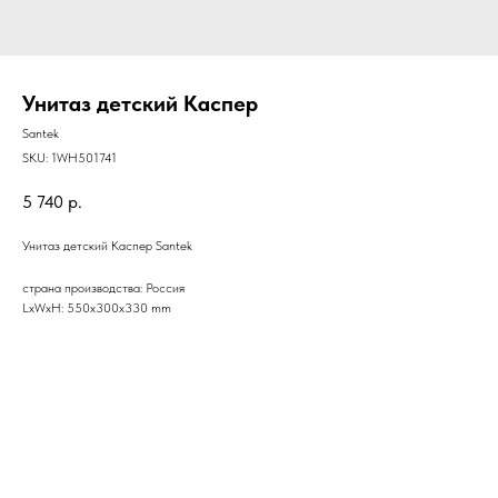
Унитаз детский Каспер
Santek
SKU:
1WH501741
5 740
р.
Унитаз детский Каспер Santek
страна производства: Россия
LxWxH: 550x300x330 mm